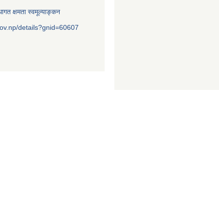
ागत क्षमता स्वमूल्याङ्कन
ov.np/details?gnid=60607