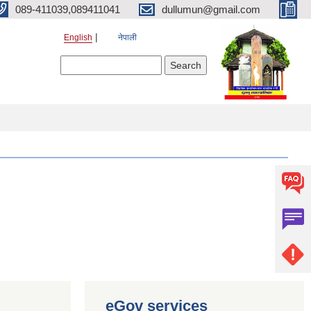
089-411039,089411041
dullumun@gmail.com
English
नेपाली
Search form
Search
eGov services