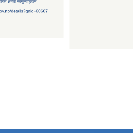
ागत क्षमता स्वमूल्याङ्कन
ov.np/details?gnid=60607