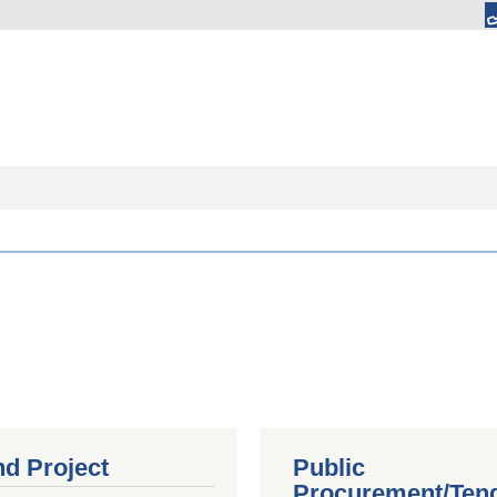
nd Project
Public
Procurement/Ten