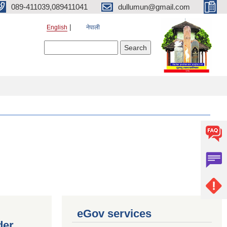
089-411039,089411041
dullumun@gmail.com
English
नेपाली
Search form
Search
eGov services
der