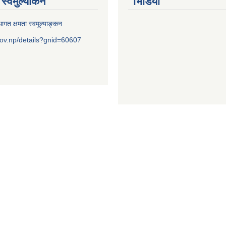
स्वमुल्यांकन
भिडियो
ागत क्षमता स्वमूल्याङ्कन
ov.np/details?gnid=60607