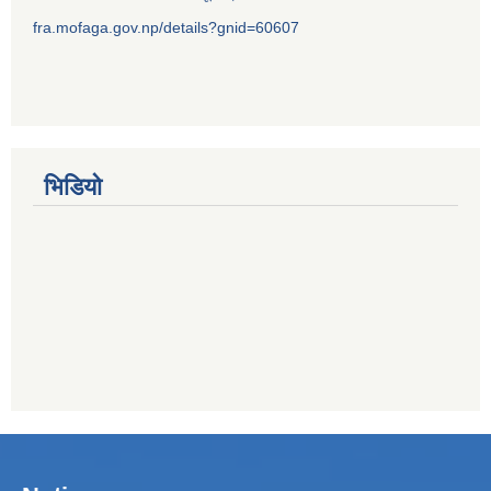
fra.mofaga.gov.np/details?gnid=60607
भिडियो