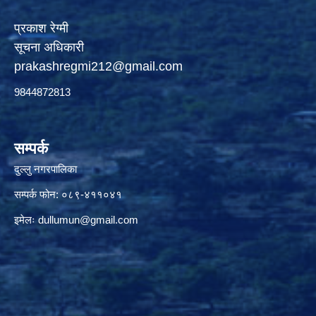
प्रकाश रेग्मी
सूचना अधिकारी
prakashregmi212@gmail.com
9844872813
सम्पर्क
दुल्लु नगरपालिका
सम्पर्क फोन: ०८९-४११०४१
इमेलः
dullumun@gmail.com