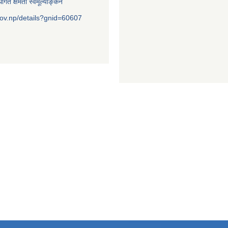
ागत क्षमता स्वमूल्याङ्कन
ov.np/details?gnid=60607