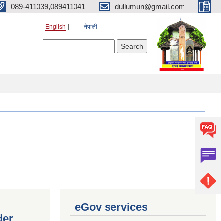
089-411039,089411041
dullumun@gmail.com
English
नेपाली
Search form
Search
eGov services
der