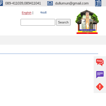
089-411039,089411041
dullumun@gmail.com
English
नेपाली
Search form
Search