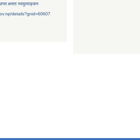
ागत क्षमता स्वमूल्याङ्कन
ov.np/details?gnid=60607