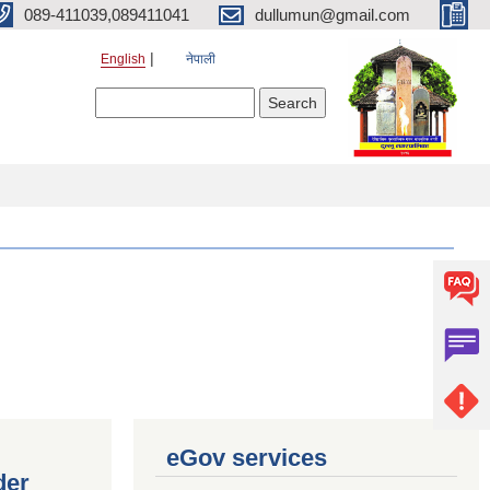
089-411039,089411041
dullumun@gmail.com
English
नेपाली
Search form
Search
eGov services
der