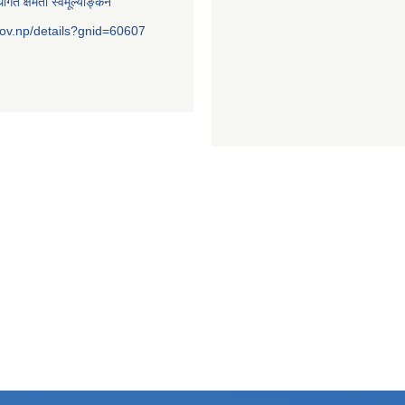
ागत क्षमता स्वमूल्याङ्कन
ov.np/details?gnid=60607