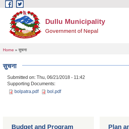
Skip to main content
Dullu Municipality
Government of Nepal
You are here
Home
» सुचना
सुचना
Submitted on:
Thu, 06/21/2018 - 11:42
Supporting Documents:
bolpatra.pdf
bol.pdf
Budget and Program
Plan a