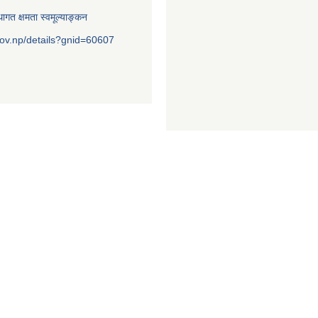
ागत क्षमता स्वमूल्याङ्कन
ov.np/details?gnid=60607