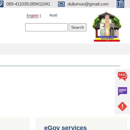
089-411039,089411041
dullumun@gmail.com
English
नेपाली
Search form
Search
eGov services