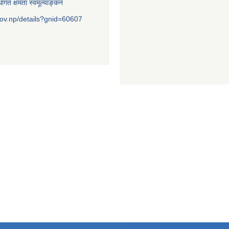
ागत क्षमता स्वमूल्याङ्कन
ov.np/details?gnid=60607