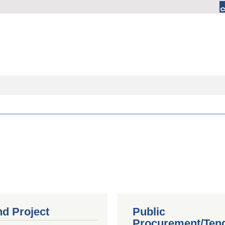
nd Project
Public
Procurement/Ten