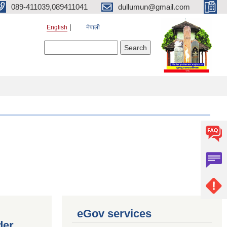
089-411039,089411041
dullumun@gmail.com
English
नेपाली
Search form
Search
eGov services
der