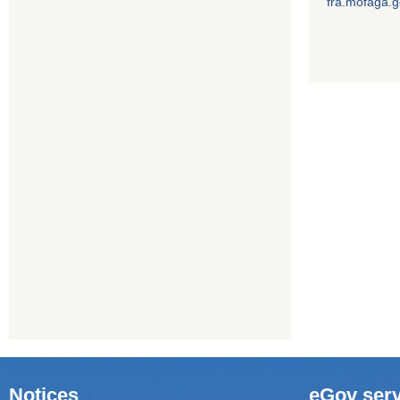
fra.mofaga.g
Notices
eGov serv