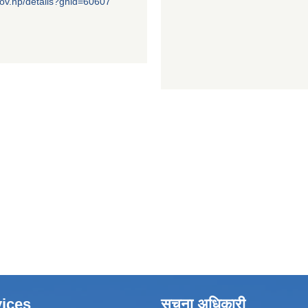
ov.np/details?gnid=60607
ices
सूचना अधिकारी