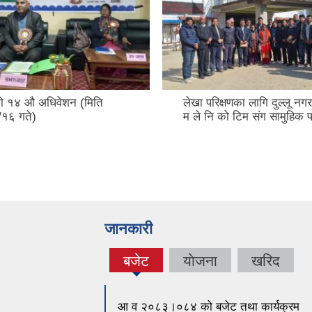
े १४ ‍औ अधिवेशन (मिति
लेखा परिक्षणका लागि दुल्लू नग
१६ गते)
म ले नि को टिम संग सामुहिक 
जानकारी
बजेट
याेजना
खरिद
(active
tab)
आ व २०८३।०८४ को बजेट तथा कार्यक्रम