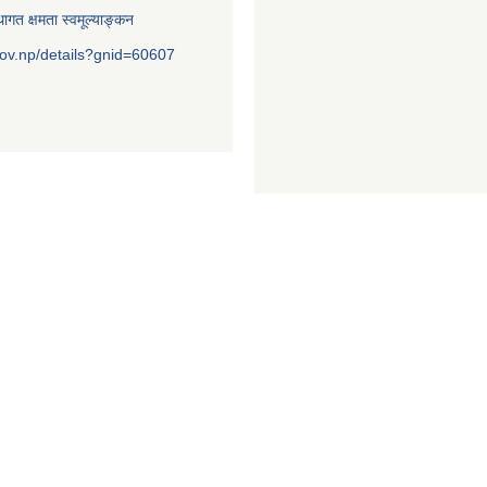
ागत क्षमता स्वमूल्याङ्कन
ov.np/details?gnid=60607