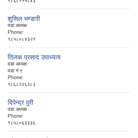
९८६८११५८४३
शुसिल भण्डारी
वडा अध्यक्ष
Phone:
९८५८०८४३२१
तिलक प्रसाद उपाध्याय
वडा अध्यक्ष
वडा नं ९
Phone:
९८६८२२६३८३
दिपेन्द्र पुरी
वडा अध्यक्ष
Phone:
९८५८०६३३३६