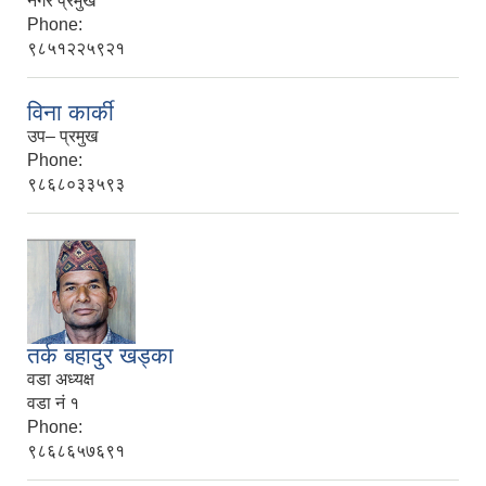
नगर प्रमुख
Phone:
९८५१२२५९२१
विना कार्की
उप– प्रमुख
Phone:
९८६८०३३५९३
तर्क बहादुर खड्का
वडा अध्यक्ष
वडा नं १
Phone:
९८६८६५७६९१