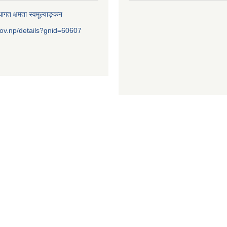
ागत क्षमता स्वमूल्याङ्कन
ov.np/details?gnid=60607