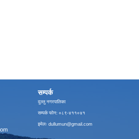
सम्पर्क
दुल्लु नगरपालिका
सम्पर्क फोन: ०८९-४११०४१
इमेलः
dullumun@gmail.com
com