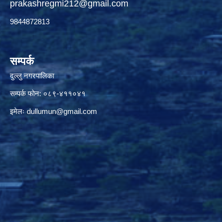
prakashregmi212@gmail.com
9844872813
सम्पर्क
दुल्लु नगरपालिका
सम्पर्क फोन: ०८९-४११०४१
इमेलः
dullumun@gmail.com