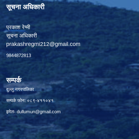
सूचना अधिकारी
प्रकाश रेग्मी
सूचना अधिकारी
prakashregmi212@gmail.com
9844872813
सम्पर्क
दुल्लु नगरपालिका
सम्पर्क फोन: ०८९-४११०४१
इमेलः
dullumun@gmail.com