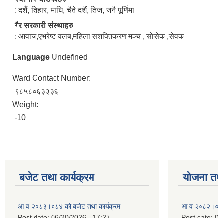
: दशैं, तिहार, माघि, चैते दशैं, तिज, जनै पूर्णिमा
गैर सरकारी संस्थाहरु
: आवाज,एभरेष्ट क्लब,महिला सशक्तिकरण मञ्च , साेसेक ,सेवक
Language
Undefined
Ward Contact Number:
९८५८०६३३३६
Weight:
-10
बजेट तथा कार्यक्रम
योजना त
आ व २०८३।०८४ को बजेट तथा कार्यक्रम
आ व २०८२।०८३
Post date:
06/20/2026 - 17:27
Post date:
0