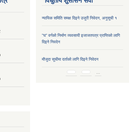
त्र
विधुतीय शुसासन सेवा
न्यायिक समिति समक्ष दिइने उजुरी निवेदन, अनुसूची १
2
"घ" वर्गको निर्माण व्यवसायी इजाजतपत्र प्राप्तिको लागि
दिइने निवदेन
0
मौजुदा सूचीमा दर्ताको लागि दिइने निवेदन
Pages
…
9