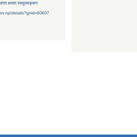
ागत क्षमता स्वमूल्याङ्कन
ov.np/details?gnid=60607