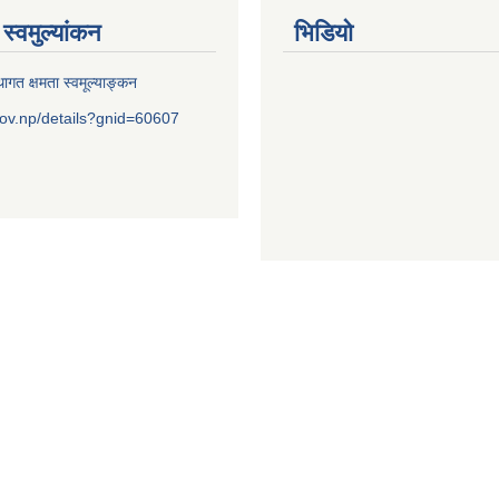
स्वमुल्यांकन
भिडियो
ागत क्षमता स्वमूल्याङ्कन
ov.np/details?gnid=60607