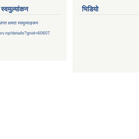
स्वमुल्यांकन
भिडियो
ागत क्षमता स्वमूल्याङ्कन
ov.np/details?gnid=60607