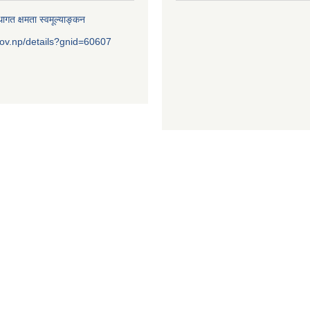
ागत क्षमता स्वमूल्याङ्कन
ov.np/details?gnid=60607