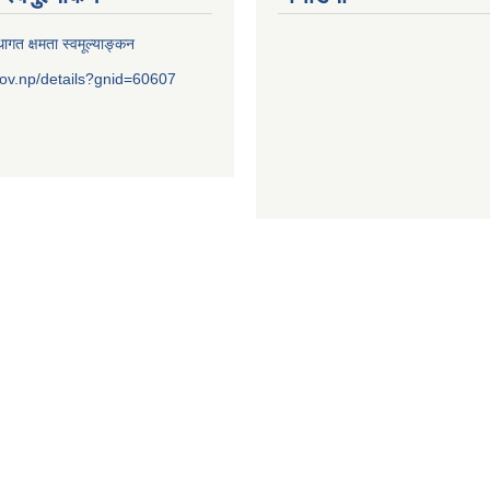
ागत क्षमता स्वमूल्याङ्कन
ov.np/details?gnid=60607