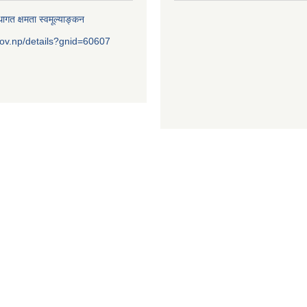
ागत क्षमता स्वमूल्याङ्कन
ov.np/details?gnid=60607