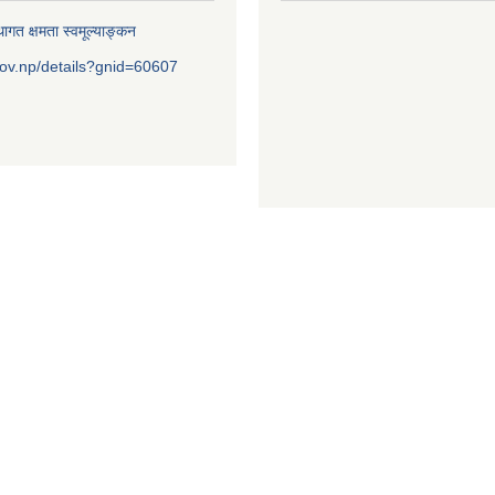
ागत क्षमता स्वमूल्याङ्कन
ov.np/details?gnid=60607