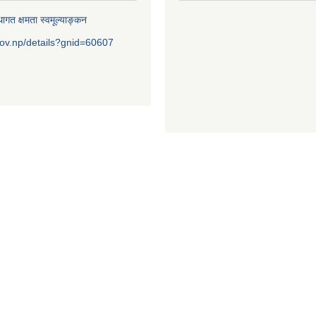
ागत क्षमता स्वमूल्याङ्कन
ov.np/details?gnid=60607