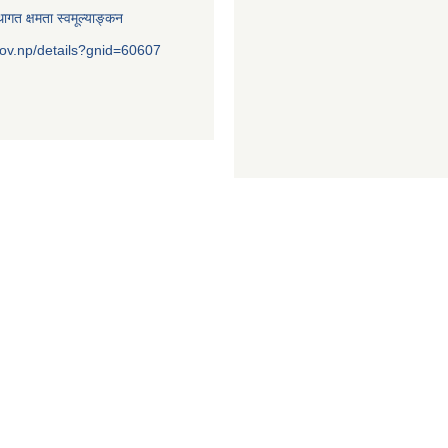
ागत क्षमता स्वमूल्याङ्कन
ov.np/details?gnid=60607